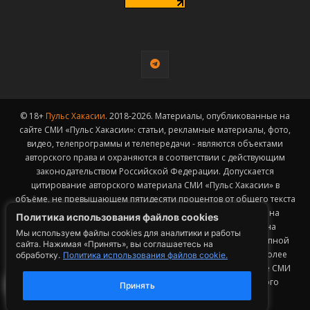
© 18+
Пульс Хакасии
. 2018-2026. Материалы, опубликованные на
сайте СМИ «Пульс Хакасии»: статьи, рекламные материалы, фото,
видео, телепрограммы и телепередачи - являются объектами
авторского права и охраняются в соответствии с действующим
законодательством Российской Федерации. Допускается
цитирование авторского материала СМИ «Пульс Хакасии» в
объёме, не превышающем пятидесяти процентов от общего текста
публикации с обязательным размещением гиперссылки на
Политика использования файлов cookies
страницу заимствования материала. Гиперссылка должна
Мы используем файлы cookies для аналитики и работы
размещаться в тексте цитируемого материала и быть доступной
сайта. Нажимая «Принять», вы соглашаетесь на
для индексации поисковыми системами. Заимствование более
обработку.
Политика использования файлов cookie.
50% общего объема материала, опубликованного на сайте СМИ
«Пульс Хакасии», возможно исключительно с письменного
Принять
согласия Редакции.