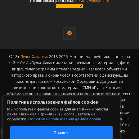
По вопросам рекламы:
reklama@pulse19.ru
© 18+
Пульс Хакасии
. 2018-2026. Материалы, опубликованные на
сайте СМИ «Пульс Хакасии»: статьи, рекламные материалы, фото,
видео, телепрограммы и телепередачи - являются объектами
авторского права и охраняются в соответствии с действующим
законодательством Российской Федерации. Допускается
цитирование авторского материала СМИ «Пульс Хакасии» в
объёме, не превышающем пятидесяти процентов от общего текста
публикации с обязательным размещением гиперссылки на
Политика использования файлов cookies
страницу заимствования материала. Гиперссылка должна
Мы используем файлы cookies для аналитики и работы
размещаться в тексте цитируемого материала и быть доступной
сайта. Нажимая «Принять», вы соглашаетесь на
для индексации поисковыми системами. Заимствование более
обработку.
Политика использования файлов cookie.
50% общего объема материала, опубликованного на сайте СМИ
«Пульс Хакасии», возможно исключительно с письменного
Принять
согласия Редакции.