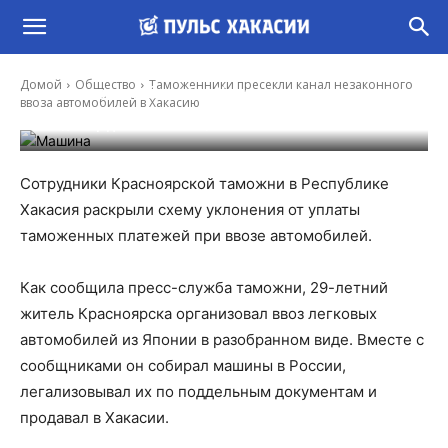
Таможенники пресекли канал незаконного
Домой
Общество
Таможенники пресекли канал незаконного
ввоза автомобилей в Хакасию
ввоза автомобилей в Хакасию
-
Владимир Данилов
4 Авг, 2025 9:30
Сотрудники Красноярской таможни в Республике
Хакасия раскрыли схему уклонения от уплаты
таможенных платежей при ввозе автомобилей.
Как сообщила пресс-служба таможни, 29-летний
житель Красноярска организовал ввоз легковых
автомобилей из Японии в разобранном виде. Вместе с
сообщниками он собирал машины в России,
легализовывал их по поддельным документам и
продавал в Хакасии.