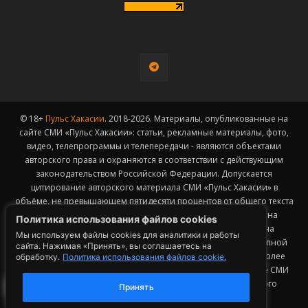
© 18+
Пульс Хакасии
. 2018-2026. Материалы, опубликованные на
сайте СМИ «Пульс Хакасии»: статьи, рекламные материалы, фото,
видео, телепрограммы и телепередачи - являются объектами
авторского права и охраняются в соответствии с действующим
законодательством Российской Федерации. Допускается
цитирование авторского материала СМИ «Пульс Хакасии» в
объёме, не превышающем пятидесяти процентов от общего текста
публикации с обязательным размещением гиперссылки на
Политика использования файлов cookies
страницу заимствования материала. Гиперссылка должна
Мы используем файлы cookies для аналитики и работы
размещаться в тексте цитируемого материала и быть доступной
сайта. Нажимая «Принять», вы соглашаетесь на
для индексации поисковыми системами. Заимствование более
обработку.
Политика использования файлов cookie.
50% общего объема материала, опубликованного на сайте СМИ
«Пульс Хакасии», возможно исключительно с письменного
Принять
согласия Редакции.