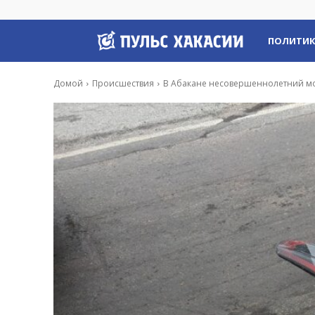
Пульс
ПОЛИТИ
Хакасии
Домой
Происшествия
В Абакане несовершеннолетний мо