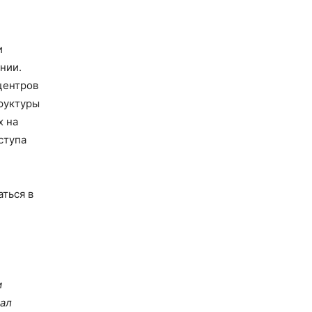
и
нии.
центров
руктуры
х на
ступа
ться в
м
тал