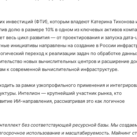
х инвестиций (ФТИ), которым владеют Катерина Тихонова 
упив долю в размере 10% в одном из ключевых активов компа
т весь цикл развития — от проектирования и запуска дата-
тные инициативы направлены на создание в России инфраст
гический переход к реализации задач по обработке данны
оительство новых вычислительных центров и расширение до
ам к современной вычислительной инфраструктуре.
одить за рамки узкопрофильного применения и интегрирова
уктуры. Интелион — крупнейший участник рынка, кто
витие ИИ-направления, рассматривая это как логичное
нтеллект без соответствующей ресурсной базы. Мы создае
лгосрочное использование и масштабируемость. Майнинг с