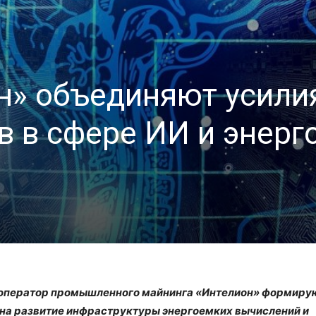
н» объединяют усили
в в сфере ИИ и энерг
 оператор промышленного майнинга «Интелион» формиру
 на развитие инфраструктуры энергоемких вычислений и