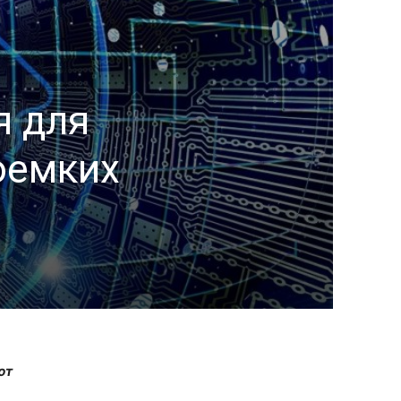
я для
оемких
ют