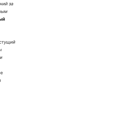
ний за
ьным
ый
астущий
н
и
ие
и