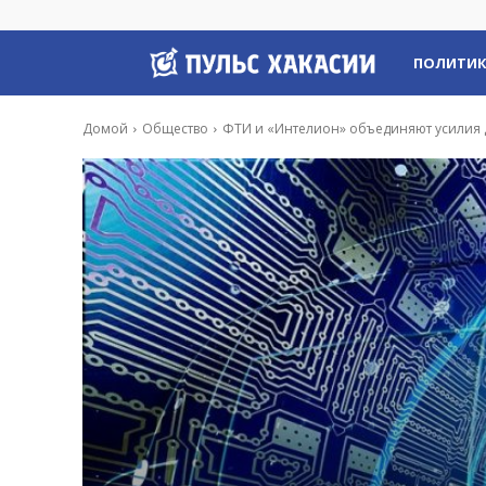
Пульс
ПОЛИТИ
Хакасии
Домой
Общество
ФТИ и «Интелион» объединяют усилия дл