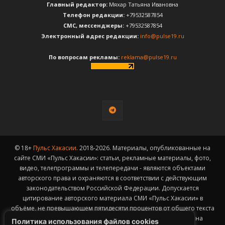
Главный редактор:
Мяхар Татьяна Ивановна
Телефон редакции:
+79532587854
CМС, мессенджеры:
+79532587854
Электронный адрес редакции:
info@pulse19.ru
По вопросам рекламы:
reklama@pulse19.ru
© 18+
Пульс Хакасии
. 2018-2026. Материалы, опубликованные на
сайте СМИ «Пульс Хакасии»: статьи, рекламные материалы, фото,
видео, телепрограммы и телепередачи - являются объектами
авторского права и охраняются в соответствии с действующим
законодательством Российской Федерации. Допускается
цитирование авторского материала СМИ «Пульс Хакасии» в
объёме, не превышающем пятидесяти процентов от общего текста
публикации с обязательным размещением гиперссылки на
Политика использования файлов cookies