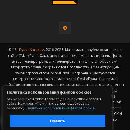
© 18+
Пульс Хакасии
. 2018-2026. Материалы, опубликованные на
сайте СМИ «Пульс Хакасии»: статьи, рекламные материалы, фото,
видео, телепрограммы и телепередачи - являются объектами
авторского права и охраняются в соответствии с действующим
законодательством Российской Федерации. Допускается
цитирование авторского материала СМИ «Пульс Хакасии» в
объёме, не превышающем пятидесяти процентов от общего текста
публикации с обязательным размещением гиперссылки на
Политика использования файлов cookies
страницу заимствования материала. Гиперссылка должна
Мы используем файлы cookies для аналитики и работы
размещаться в тексте цитируемого материала и быть доступной
сайта. Нажимая «Принять», вы соглашаетесь на
для индексации поисковыми системами. Заимствование более
обработку.
Политика использования файлов cookie.
50% общего объема материала, опубликованного на сайте СМИ
«Пульс Хакасии», возможно исключительно с письменного
Принять
согласия Редакции.