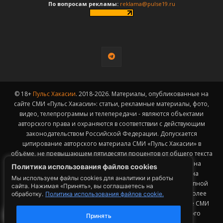
По вопросам рекламы:
reklama@pulse19.ru
© 18+
Пульс Хакасии
. 2018-2026. Материалы, опубликованные на
сайте СМИ «Пульс Хакасии»: статьи, рекламные материалы, фото,
видео, телепрограммы и телепередачи - являются объектами
авторского права и охраняются в соответствии с действующим
законодательством Российской Федерации. Допускается
цитирование авторского материала СМИ «Пульс Хакасии» в
объёме, не превышающем пятидесяти процентов от общего текста
публикации с обязательным размещением гиперссылки на
Политика использования файлов cookies
страницу заимствования материала. Гиперссылка должна
Мы используем файлы cookies для аналитики и работы
размещаться в тексте цитируемого материала и быть доступной
сайта. Нажимая «Принять», вы соглашаетесь на
для индексации поисковыми системами. Заимствование более
обработку.
Политика использования файлов cookie.
50% общего объема материала, опубликованного на сайте СМИ
«Пульс Хакасии», возможно исключительно с письменного
Принять