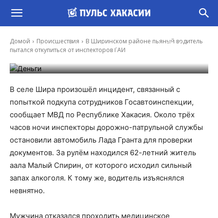
В Ширинском районе пьяный водитель
Домой
Происшествия
В Ширинском районе пьяный водитель
пытался откупиться от инспекторов ГАИ
пытался откупиться от инспекторов ГАИ
-
Валерия Радеева
25 Июн, 2025 16:44
В селе Шира произошёл инцидент, связанный с
попыткой подкупа сотрудников Госавтоинспекции,
сообщает МВД по Республике Хакасия. Около трёх
часов ночи инспекторы дорожно-патрульной службы
остановили автомобиль Лада Гранта для проверки
документов. За рулём находился 62-летний житель
аала Малый Спирин, от которого исходил сильный
запах алкоголя. К тому же, водитель изъяснялся
невнятно.
Мужчина отказался проходить медицинское