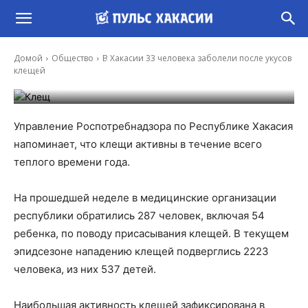
В Хакасии 33 человека заболели после
Домой
Общество
В Хакасии 33 человека заболели после укусов
укусов клещей
клещей
-
Владимир Данилов
16 Июн, 2025 18:16
Управление Роспотребнадзора по Республике Хакасия
напоминает, что клещи активны в течение всего
теплого времени года.
На прошедшей неделе в медицинские организации
республики обратились 287 человек, включая 54
ребенка, по поводу присасывания клещей. В текущем
эпидсезоне нападению клещей подверглись 2223
человека, из них 537 детей.
Наибольшая активность клещей зафиксирована в