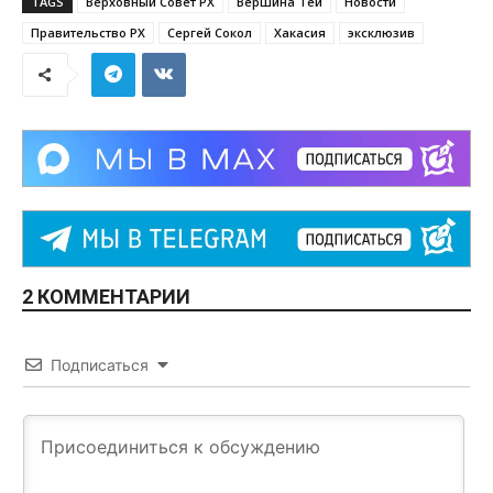
TAGS
Верховный Совет РХ
Вершина Тёи
Новости
Правительство РХ
Сергей Сокол
Хакасия
эксклюзив
2 КОММЕНТАРИИ
Подписаться