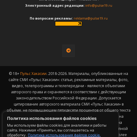
Электронный адрес редакции:
info@pulse19.ru
По вопросам рекламы:
reklama@pulse19.ru
© 18+
Пульс Хакасии
. 2018-2026. Материалы, опубликованные на
сайте СМИ «Пульс Хакасии»: статьи, рекламные материалы, фото,
видео, телепрограммы и телепередачи - являются объектами
авторского права и охраняются в соответствии с действующим
законодательством Российской Федерации. Допускается
цитирование авторского материала СМИ «Пульс Хакасии» в
объёме, не превышающем пятидесяти процентов от общего текста
публикации с обязательным размещением гиперссылки на
Политика использования файлов cookies
страницу заимствования материала. Гиперссылка должна
Мы используем файлы cookies для аналитики и работы
размещаться в тексте цитируемого материала и быть доступной
сайта. Нажимая «Принять», вы соглашаетесь на
для индексации поисковыми системами. Заимствование более
обработку.
Политика использования файлов cookie.