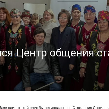
лся Центр общения с
а базе клиентской службы регионального Отделения Социаль