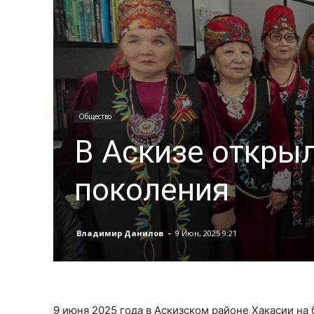
Общество
В Аскизе откры
поколения
-
Владимир Данилов
9 Июн, 2025 9:21
9 июня 2025 года в Аскизском районе Хакасии н