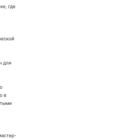
ке, где
ческой
н для
о
о в
стыми
мастер-