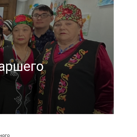
таршего
ного