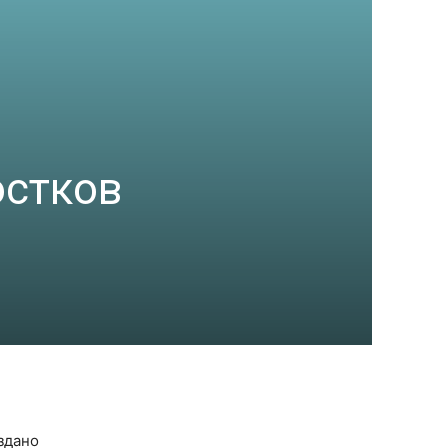
остков
здано