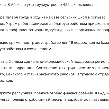
ков. В Абакане уже трудоустроено 425 школьников.
 лагеря труда и отдыха на базе сельских школ в Копьево,
ков. Утром ребята занимаются благоустройством пришкольн
уют в профориентационных, культурных и спортивных мероп
вало временное трудоустройство для 19 подростков на базе
оустройством и озеленением.
чает с Фондом социально-экономической поддержки регион
ятости подростков. Соглашения о сотрудничестве заключен
о, Бейского и Усть-Абаканского районов. В трудовом отря
остков.
юджете республики предусмотрено финансирование. Кажды
бля за полный отработанный месяц, а заработную плату выпл