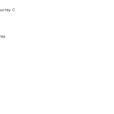
ьству. С
тва