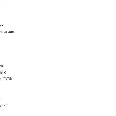
ых
риятиях.
ов
ы с
де СУЭК
й
атят