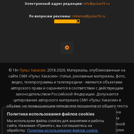
Электронный адрес редакции:
info@pulse19.ru
По вопросам рекламы:
reklama@pulse19.ru
© 18+
Пульс Хакасии
. 2018-2026. Материалы, опубликованные на
сайте СМИ «Пульс Хакасии»: статьи, рекламные материалы, фото,
видео, телепрограммы и телепередачи - являются объектами
авторского права и охраняются в соответствии с действующим
законодательством Российской Федерации. Допускается
цитирование авторского материала СМИ «Пульс Хакасии» в
объёме, не превышающем пятидесяти процентов от общего текста
публикации с обязательным размещением гиперссылки на
Политика использования файлов cookies
страницу заимствования материала. Гиперссылка должна
Мы используем файлы cookies для аналитики и работы
размещаться в тексте цитируемого материала и быть доступной
сайта. Нажимая «Принять», вы соглашаетесь на
для индексации поисковыми системами. Заимствование более
обработку.
Политика использования файлов cookie.