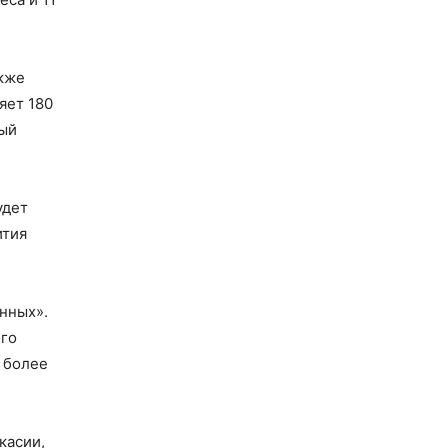
акже
яет 180
рый
удет
ития
нных».
ого
 более
касии,