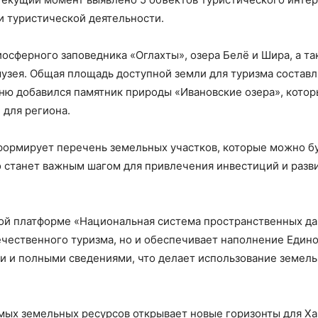
и туристической деятельности.
осферного заповедника «Оглахты», озера Белё и Шира, а т
узея. Общая площадь доступной земли для туризма составл
чню добавился памятник природы «Ивановские озера», кото
 для региона.
формирует перечень земельных участков, которые можно б
о станет важным шагом для привлечения инвестиций и разв
ой платформе «Национальная система пространственных да
ечественного туризма, но и обеспечивает наполнение Един
 и полными сведениями, что делает использование земель
мых земельных ресурсов открывает новые горизонты для Ха