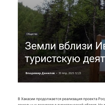
Общество
Земли вблизи Ив
туристскую дея
-
Владимир Данилов
30 Апр, 2025 12:23
В Хакасии продолжается реализация проекта Рос
земельных ресурсов в туристический оборот. На 