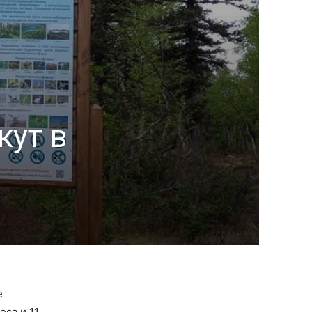
кут в
е
са и 11