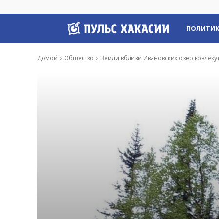
Пульс
ПОЛИТИ
Хакасии
Домой
Общество
Земли вблизи Ивановских озер вовлекут