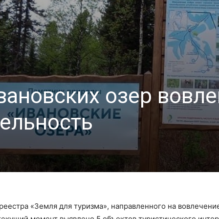
ановских озер вовле
тельность
реестра «Земля для туризма», направленного на вовлечени
текущий момент выявлено 5 объектов туристического интере