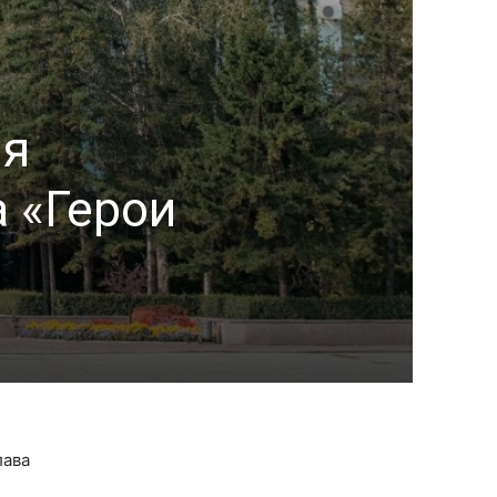
ия
а «Герои
лава