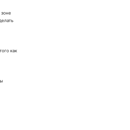
 зоне
делать
того как
ды