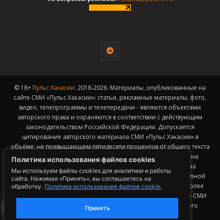
© 18+
Пульс Хакасии
. 2018-2026. Материалы, опубликованные на
сайте СМИ «Пульс Хакасии»: статьи, рекламные материалы, фото,
видео, телепрограммы и телепередачи - являются объектами
авторского права и охраняются в соответствии с действующим
законодательством Российской Федерации. Допускается
цитирование авторского материала СМИ «Пульс Хакасии» в
объёме, не превышающем пятидесяти процентов от общего текста
публикации с обязательным размещением гиперссылки на
Политика использования файлов cookies
страницу заимствования материала. Гиперссылка должна
Мы используем файлы cookies для аналитики и работы
размещаться в тексте цитируемого материала и быть доступной
сайта. Нажимая «Принять», вы соглашаетесь на
для индексации поисковыми системами. Заимствование более
обработку.
Политика использования файлов cookie.
50% общего объема материала, опубликованного на сайте СМИ
«Пульс Хакасии», возможно исключительно с письменного
Принять
согласия Редакции.