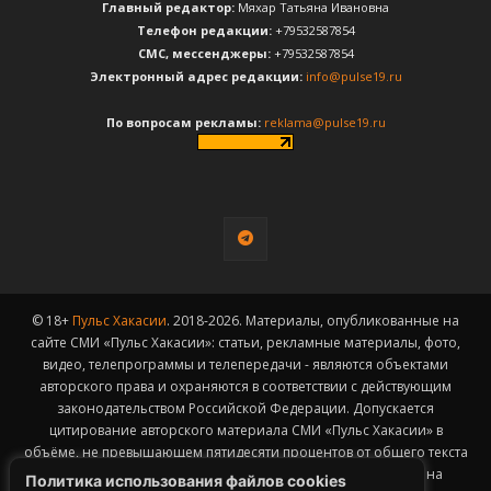
Главный редактор:
Мяхар Татьяна Ивановна
Телефон редакции:
+79532587854
CМС, мессенджеры:
+79532587854
Электронный адрес редакции:
info@pulse19.ru
По вопросам рекламы:
reklama@pulse19.ru
© 18+
Пульс Хакасии
. 2018-2026. Материалы, опубликованные на
сайте СМИ «Пульс Хакасии»: статьи, рекламные материалы, фото,
видео, телепрограммы и телепередачи - являются объектами
авторского права и охраняются в соответствии с действующим
законодательством Российской Федерации. Допускается
цитирование авторского материала СМИ «Пульс Хакасии» в
объёме, не превышающем пятидесяти процентов от общего текста
публикации с обязательным размещением гиперссылки на
Политика использования файлов cookies