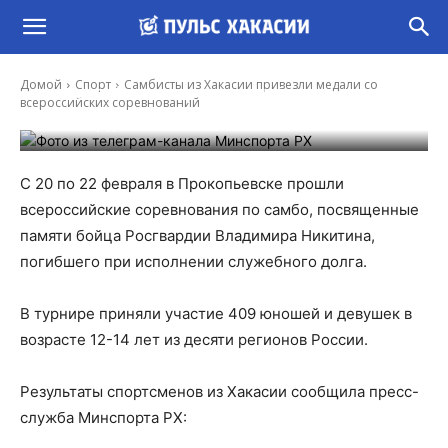
Самбисты из Хакасии привезли медали со
Домой
Спорт
Самбисты из Хакасии привезли медали со
всероссийских соревнований
всероссийских соревнований
-
Владимир Данилов
24 Фев, 2025 15:56
С 20 по 22 февраля в Прокопьевске прошли
всероссийские соревнования по самбо, посвященные
памяти бойца Росгвардии Владимира Никитина,
погибшего при исполнении служебного долга.
В турнире приняли участие 409 юношей и девушек в
возрасте 12-14 лет из десяти регионов России.
Результаты спортсменов из Хакасии сообщила пресс-
служба Минспорта РХ: