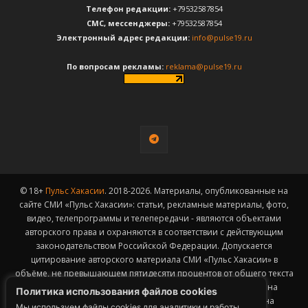
Телефон редакции:
+79532587854
CМС, мессенджеры:
+79532587854
Электронный адрес редакции:
info@pulse19.ru
По вопросам рекламы:
reklama@pulse19.ru
© 18+
Пульс Хакасии
. 2018-2026. Материалы, опубликованные на
сайте СМИ «Пульс Хакасии»: статьи, рекламные материалы, фото,
видео, телепрограммы и телепередачи - являются объектами
авторского права и охраняются в соответствии с действующим
законодательством Российской Федерации. Допускается
цитирование авторского материала СМИ «Пульс Хакасии» в
объёме, не превышающем пятидесяти процентов от общего текста
публикации с обязательным размещением гиперссылки на
Политика использования файлов cookies
страницу заимствования материала. Гиперссылка должна
Мы используем файлы cookies для аналитики и работы