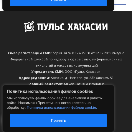
Св-во регистрации СМИ:
серия Эл № ФС77-75058 от 22.02.2019 выдано
Федеральной службой по надзору в сфере связи, информационных
технологий и массовых коммуникаций
Учредитель СМИ:
ООО «Пульс Хакасии»
Адрес редакции:
Хакасия, д. Чапаево, ул. Абаканская, 52
Главный редактор:
Мяхар Татьяна Ивановна
Телефон редакции:
+79532587854
Политика использования файлов cookies
CМС, мессенджеры:
+79532587854
Мы используем файлы cookies для аналитики и работы
Электронный адрес редакции:
info@pulse19.ru
сайта. Нажимая «Принять», вы соглашаетесь на
обработку.
Политика использования файлов cookie.
По вопросам рекламы:
reklama@pulse19.ru
Принять