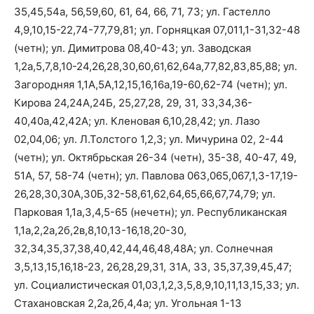
35,45,54а, 56,59,60, 61, 64, 66, 71, 73; ул. Гастелло
4,9,10,15-22,74-77,79,81; ул. Горняцкая 07,011,1-31,32-48
(четн); ул. Димитрова 08,40-43; ул. Заводская
1,2а,5,7,8,10-24,26,28,30,60,61,62,64а,77,82,83,85,88; ул.
Загородняя 1,1А,5А,12,15,16,16а,19-60,62-74 (четн); ул.
Кирова 24,24А,24Б, 25,27,28, 29, 31, 33,34,36-
40,40а,42,42А; ул. Кленовая 6,10,28,42; ул. Лазо
02,04,06; ул. Л.Толстого 1,2,3; ул. Мичурина 02, 2-44
(четн); ул. Октябрьская 26-34 (четн), 35-38, 40-47, 49,
51А, 57, 58-74 (четн); ул. Павлова 063,065,067,1,3-17,19-
26,28,30,30А,30Б,32-58,61,62,64,65,66,67,74,79; ул.
Парковая 1,1а,3,4,5-65 (нечетн); ул. Республиканская
1,1а,2,2а,2б,2в,8,10,13-16,18,20-30,
32,34,35,37,38,40,42,44,46,48,48А; ул. Солнечная
3,5,13,15,16,18-23, 26,28,29,31, 31А, 33, 35,37,39,45,47;
ул. Социалистическая 01,03,1,2,3,5,8,9,10,11,13,15,33; ул.
Стахановская 2,2а,2б,4,4а; ул. Угольная 1-13