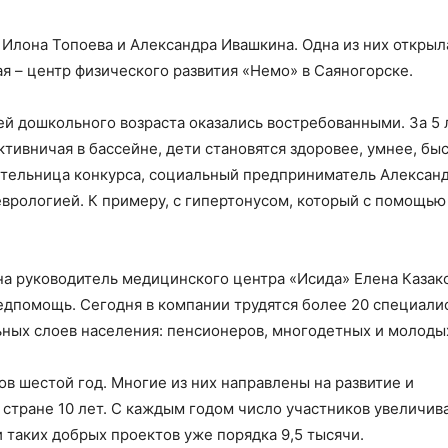
Илона Топоева и Александра Ивашкина. Одна из них открыл
я – центр физического развития «Немо» в Саяногорске.
ей дошкольного возраста оказались востребованными. За 5 
ктивничая в бассейне, дети становятся здоровее, умнее, бы
ительница конкурса, социальный предприниматель Алексан
еврологией. К примеру, с гипертонусом, который с помощью
а руководитель медицинского центра «Исида» Елена Казако
дпомощь. Сегодня в компании трудятся более 20 специалис
ьных слоев населения: пенсионеров, многодетных и молоды
ов шестой год. Многие из них направлены на развитие и
 стране 10 лет. С каждым годом число участников увеличив
 таких добрых проектов уже порядка 9,5 тысячи.