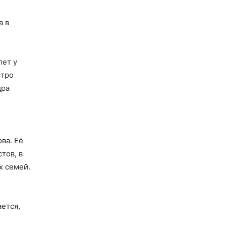
а в
лет у
стро
дра
ва. Её
тов, в
х семей.
ается,