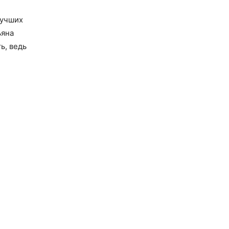
лучших
ьяна
ь, ведь