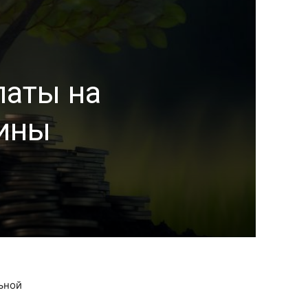
латы на
вины
ьной