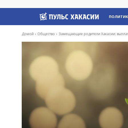
Пульс
ПОЛИТИ
Хакасии
Домой
Общество
Замещающие родители Хакасии: выплат