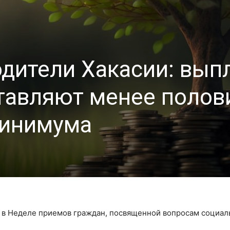
ители Хакасии: вып
ставляют менее поло
минимума
е в Неделе приемов граждан, посвященной вопросам социал