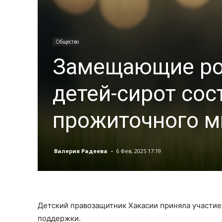
Общество
Замещающие род
детей-сирот со
прожиточного 
-
Валерия Радеева
6 Фев, 2025 17:19
Детский правозащитник Хакасии приняла участи
поддержки.