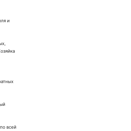
ля и
ых,
Хозяйка
ратных
ный
по всей