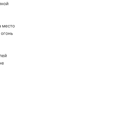
иной
а место
 огонь
лей
не