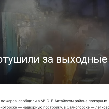
отушили за выходные
ь пожаров, сообщили в МЧС. В Алтайском районе пожарные
рногорске — надворную постройку, в Саяногорске — легков