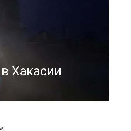
 в Хакасии
ой