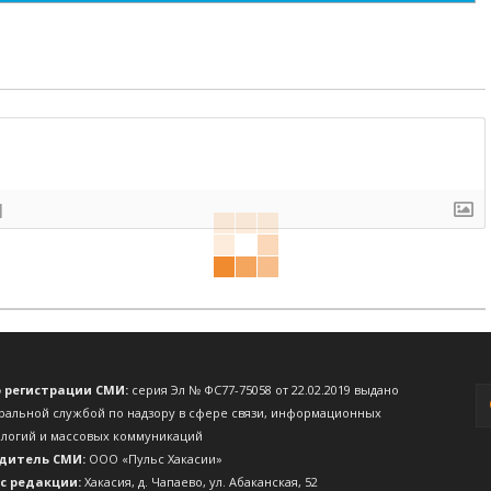
]
о регистрации СМИ:
серия Эл № ФС77-75058 от 22.02.2019 выдано
ральной службой по надзору в сфере связи, информационных
ологий и массовых коммуникаций
дитель СМИ:
ООО «Пульс Хакасии»
с редакции:
Хакасия, д. Чапаево, ул. Абаканская, 52