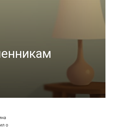
шенникам
ина
ил о