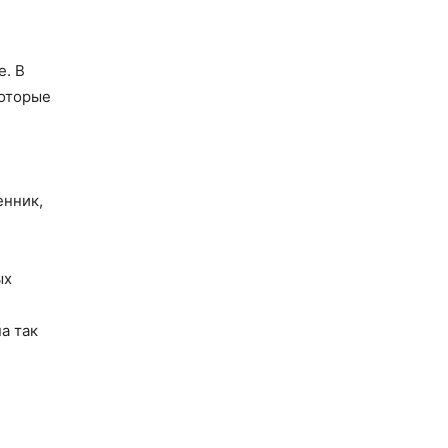
е. В
которые
енник,
ых
а так