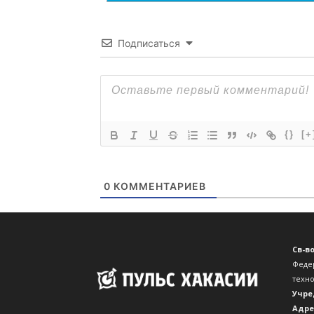
Подписаться
{}
[+
0
КОММЕНТАРИЕВ
Св-в
Феде
техн
Учре
Адре