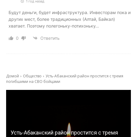
1 год назад
Будут деньги, будет инфраструктура. Инвесторам пока и
других мест, более традиционных (Алтай, Байкал)
хватает. Поэтому полегоньку-потихоньку…
0
Ответить