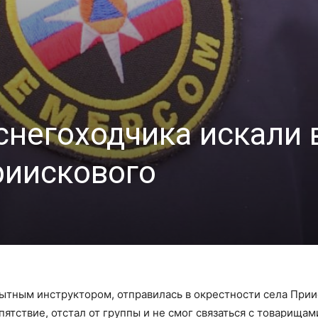
снегоходчика искали 
риискового
ытным инструктором, отправилась в окрестности села Прии
ятствие, отстал от группы и не смог связаться с товарищам