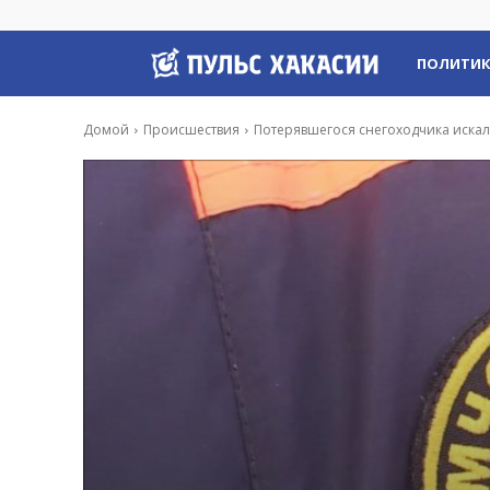
Пульс
ПОЛИТИ
Хакасии
Домой
Происшествия
Потерявшегося снегоходчика искал