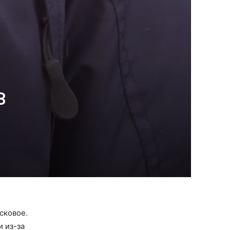
в
сковое.
и из-за