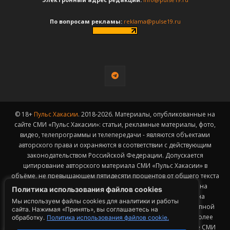
По вопросам рекламы:
reklama@pulse19.ru
© 18+
Пульс Хакасии
. 2018-2026. Материалы, опубликованные на
сайте СМИ «Пульс Хакасии»: статьи, рекламные материалы, фото,
видео, телепрограммы и телепередачи - являются объектами
авторского права и охраняются в соответствии с действующим
законодательством Российской Федерации. Допускается
цитирование авторского материала СМИ «Пульс Хакасии» в
объёме, не превышающем пятидесяти процентов от общего текста
публикации с обязательным размещением гиперссылки на
Политика использования файлов cookies
страницу заимствования материала. Гиперссылка должна
Мы используем файлы cookies для аналитики и работы
размещаться в тексте цитируемого материала и быть доступной
сайта. Нажимая «Принять», вы соглашаетесь на
для индексации поисковыми системами. Заимствование более
обработку.
Политика использования файлов cookie.
50% общего объема материала, опубликованного на сайте СМИ