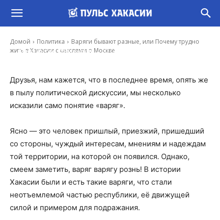
Варяги бывают разные, или Почему трудно
жить в Хакасии с мыслями о Москве
Домой
Политика
Варяги бывают разные, или Почему трудно
-
жить в Хакасии с мыслями о Москве
Константин Обеленский
22 Окт, 2024 0:00
Друзья, нам кажется, что в последнее время, опять же
в пылу политической дискуссии, мы несколько
исказили само понятие «варяг».
Ясно — это человек пришлый, приезжий, пришедший
со стороны, чуждый интересам, мнениям и надеждам
той территории, на которой он появился. Однако,
смеем заметить, варяг варягу рознь! В истории
Хакасии были и есть такие варяги, что стали
неотъемлемой частью республики, её движущей
силой и примером для подражания.