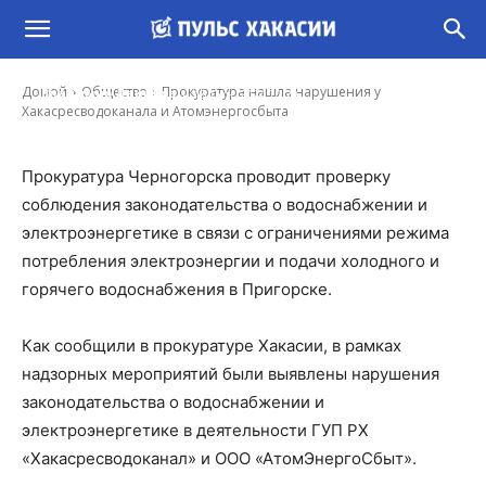
Прокуратура нашла нарушения у
Хакасресводоканала и Атомэнергосбыта
-
Домой
Общество
Прокуратура нашла нарушения у
Владимир Данилов
18 Сен, 2024 20:29
Хакасресводоканала и Атомэнергосбыта
Прокуратура Черногорска проводит проверку
соблюдения законодательства о водоснабжении и
электроэнергетике в связи с ограничениями режима
потребления электроэнергии и подачи холодного и
горячего водоснабжения в Пригорске.
Как сообщили в прокуратуре Хакасии, в рамках
надзорных мероприятий были выявлены нарушения
законодательства о водоснабжении и
электроэнергетике в деятельности ГУП РХ
«Хакасресводоканал» и ООО «АтомЭнергоСбыт».