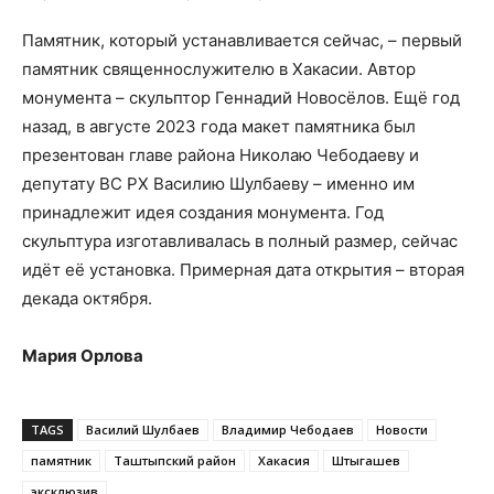
Памятник, который устанавливается сейчас, – первый
памятник священнослужителю в Хакасии. Автор
монумента – скульптор Геннадий Новосёлов. Ещё год
назад, в августе 2023 года макет памятника был
презентован главе района Николаю Чебодаеву и
депутату ВС РХ Василию Шулбаеву – именно им
принадлежит идея создания монумента. Год
скульптура изготавливалась в полный размер, сейчас
идёт её установка. Примерная дата открытия – вторая
декада октября.
Мария Орлова
TAGS
Василий Шулбаев
Владимир Чебодаев
Новости
памятник
Таштыпский район
Хакасия
Штыгашев
эксклюзив