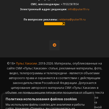
CМС, мессенджеры:
+79532587854
Электронный адрес редакции:
info@pulse19.ru
По вопросам рекламы:
reklama@pulse19.ru
© 18+
Пульс Хакасии
. 2018-2026. Материалы, опубликованные на
сайте СМИ «Пульс Хакасии»: статьи, рекламные материалы, фото,
видео, телепрограммы и телепередачи - являются объектами
авторского права и охраняются в соответствии с действующим
законодательством Российской Федерации. Допускается
цитирование авторского материала СМИ «Пульс Хакасии» в
объёме, не превышающем пятидесяти процентов от общего текста
публикации с обязательным размещением гиперссылки на
Политика использования файлов cookies
страницу заимствования материала. Гиперссылка должна
Мы используем файлы cookies для аналитики и работы
размещаться в тексте цитируемого материала и быть доступной
сайта. Нажимая «Принять», вы соглашаетесь на