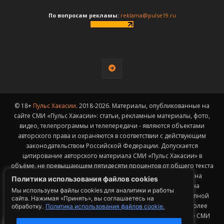
По вопросам рекламы:
reklama@pulse19.ru
© 18+
Пульс Хакасии
. 2018-2026. Материалы, опубликованные на
сайте СМИ «Пульс Хакасии»: статьи, рекламные материалы, фото,
видео, телепрограммы и телепередачи - являются объектами
авторского права и охраняются в соответствии с действующим
законодательством Российской Федерации. Допускается
цитирование авторского материала СМИ «Пульс Хакасии» в
объёме, не превышающем пятидесяти процентов от общего текста
публикации с обязательным размещением гиперссылки на
Политика использования файлов cookies
страницу заимствования материала. Гиперссылка должна
Мы используем файлы cookies для аналитики и работы
размещаться в тексте цитируемого материала и быть доступной
сайта. Нажимая «Принять», вы соглашаетесь на
для индексации поисковыми системами. Заимствование более
обработку.
Политика использования файлов cookie.
50% общего объема материала, опубликованного на сайте СМИ