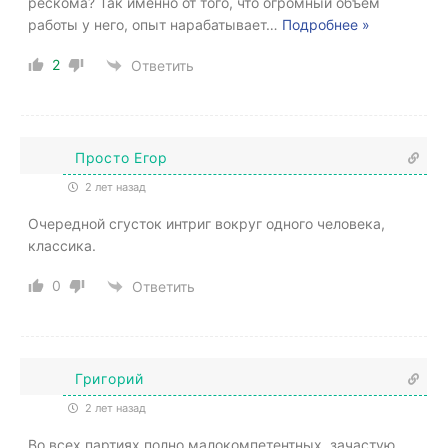
рескома? Так именно от того, что огромный объем
работы у него, опыт нарабатывает
…
Подробнее »
2
Ответить
Просто Егор
2 лет назад
Очередной сгусток интриг вокруг одного человека,
классика.
0
Ответить
Григорий
2 лет назад
Во всех партиях полно малокомпетентных, зачастую