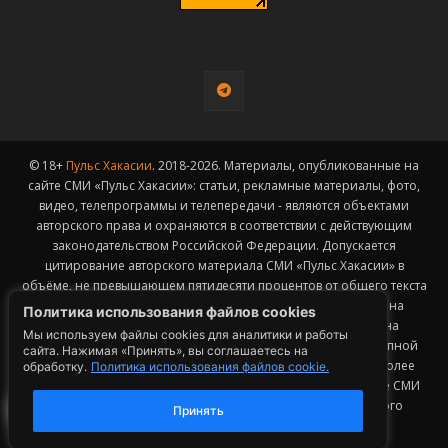
© 18+
Пульс Хакасии
. 2018-2026. Материалы, опубликованные на
сайте СМИ «Пульс Хакасии»: статьи, рекламные материалы, фото,
видео, телепрограммы и телепередачи - являются объектами
авторского права и охраняются в соответствии с действующим
законодательством Российской Федерации. Допускается
цитирование авторского материала СМИ «Пульс Хакасии» в
объёме, не превышающем пятидесяти процентов от общего текста
публикации с обязательным размещением гиперссылки на
Политика использования файлов cookies
страницу заимствования материала. Гиперссылка должна
Мы используем файлы cookies для аналитики и работы
размещаться в тексте цитируемого материала и быть доступной
сайта. Нажимая «Принять», вы соглашаетесь на
для индексации поисковыми системами. Заимствование более
обработку.
Политика использования файлов cookie.
1
50% общего объема материала, опубликованного на сайте СМИ
«Пульс Хакасии», возможно исключительно с письменного
Принять
согласия Редакции.