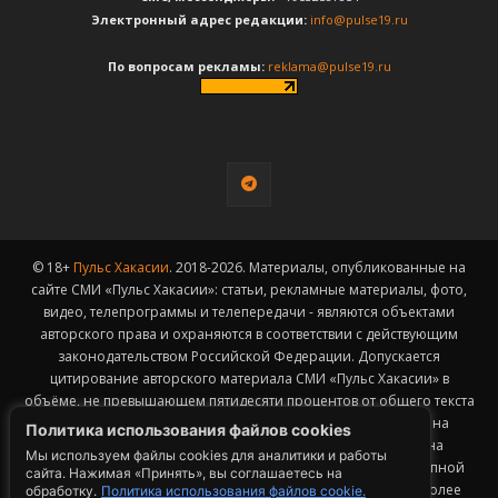
Электронный адрес редакции:
info@pulse19.ru
По вопросам рекламы:
reklama@pulse19.ru
© 18+
Пульс Хакасии
. 2018-2026. Материалы, опубликованные на
сайте СМИ «Пульс Хакасии»: статьи, рекламные материалы, фото,
видео, телепрограммы и телепередачи - являются объектами
авторского права и охраняются в соответствии с действующим
законодательством Российской Федерации. Допускается
цитирование авторского материала СМИ «Пульс Хакасии» в
объёме, не превышающем пятидесяти процентов от общего текста
публикации с обязательным размещением гиперссылки на
Политика использования файлов cookies
страницу заимствования материала. Гиперссылка должна
Мы используем файлы cookies для аналитики и работы
размещаться в тексте цитируемого материала и быть доступной
сайта. Нажимая «Принять», вы соглашаетесь на
для индексации поисковыми системами. Заимствование более
обработку.
Политика использования файлов cookie.