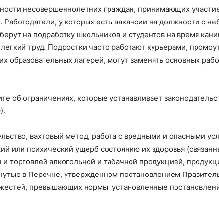
ности несовершеннолетних граждан, принимающих участие
. Работодатели, у которых есть вакансии на должности с н
берут на подработку школьников и студентов на время кани
а легкий труд. Подростки часто работают курьерами, промоу
их образовательных лагерей, могут заменять основных раб
е об ограничениях, которые устанавливает законодательст
).
ьство, вахтовый метод, работа с вредными и опасными ус
кий или психический ущерб состоянию их здоровья (связанн
 и торговлей алкогольной и табачной продукцией, продукц
янутые в Перечне, утвержденном постановлением Правител
тяжестей, превышающих нормы, установленные постановлен