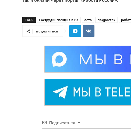
так и онлайн через портал «Работа России».
TAGS
Гострудинспекция в РХ
лето
подросток
работ
поделиться
Подписаться