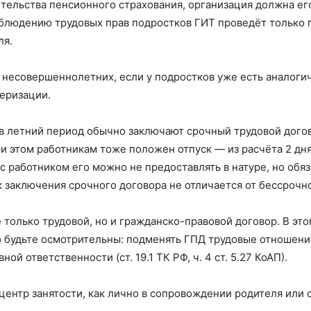
етельства пенсионного страхования, организация должна ег
 соблюдению трудовых прав подростков ГИТ проведёт только 
ля.
 несовершеннолетних, если у подростков уже есть аналоги
еризации.
 летний период обычно заключают срочный трудовой догов
ри этом работникам тоже положен отпуск — из расчёта 2 дня
 работником его можно не предоставлять в натуре, но обя
 заключения срочного договора не отличается от бессрочно
только трудовой, но и гражданско-правовой договор. В это
о будьте осмотрительны: подменять ГПД трудовые отношени
й ответственности (ст. 19.1 ТК РФ, ч. 4 ст. 5.27 КоАП).
ентр занятости, как лично в сопровождении родителя или 