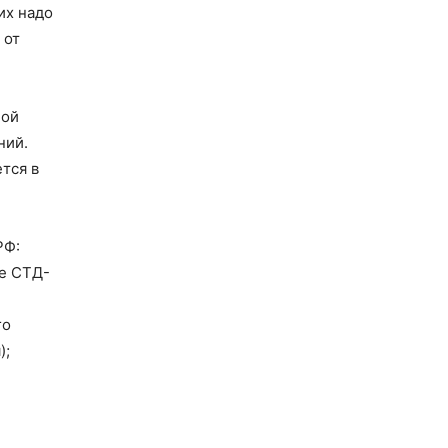
их надо
 от
ной
ний.
тся в
РФ:
ме СТД-
го
);