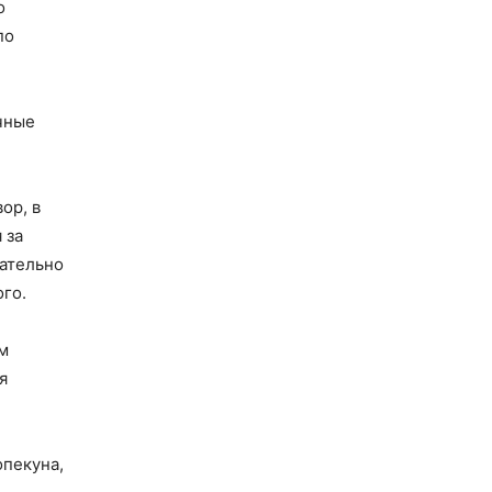
о
по
чные
ор, в
 за
зательно
го.
м
я
опекуна,