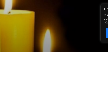
По
Мы
са
об