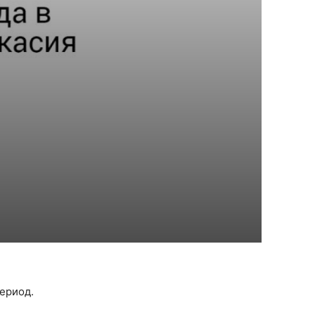
ериод.