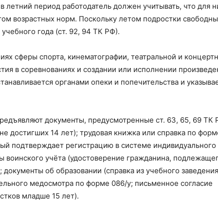
 летний период работодатель должен учитывать, что для н
том возрастных норм. Поскольку летом подростки свободны
учебного года (ст. 92, 94 ТК РФ).
ациях сферы спорта, кинематографии, театральной и концерт
астия в соревнованиях и создании или исполнении произведе
танавливается органами опеки и попечительства и указывае
едъявляют документы, предусмотренные ст. 63, 65, 69 ТК 
не достигших 14 лет); трудовая книжка или справка по фор
орый подтверждает регистрацию в системе индивидуального
ы воинского учёта (удостоверение гражданина, подлежаще
; документы об образовании (справка из учебного заведения
ельного медосмотра по форме 086/у; письменное согласие
стков младше 15 лет).