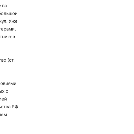
 во
ебольшой
кул. Уже
терами,
отников
во (ст.
ловиями
ых с
ией
ьства РФ
ием