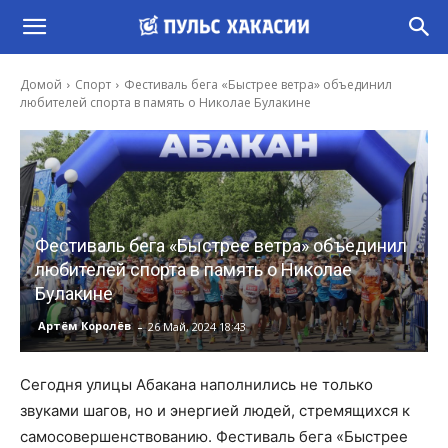
Домой
Спорт
Фестиваль бега «Быстрее ветра» объединил
любителей спорта в память о Николае Булакине
Фестиваль бега «Быстрее ветра» объединил
любителей спорта в память о Николае
Булакине
-
Артём Королёв
26 Май, 2024 18:43
Сегодня улицы Абакана наполнились не только
звуками шагов, но и энергией людей, стремящихся к
самосовершенствованию. Фестиваль бега «Быстрее