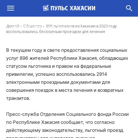
896 льготников из Хакасии в 2023 году
воспользовались бесплатным проездом для
лечения
-
Домой
Общество
896 льготников из Хакасии в 2023 году
Артём Королёв
5 Фев, 2024 9:06
воспользовались бесплатным проездом для лечения
В текущем году в свете предоставления социальных
услуг 896 жителей Республики Хакасия, обладающих
статусом льготника и правом на федеральные
привилегии, успешно воспользовались 2914
электронными проездными документами для
совершения поездок в места лечения и возвратных
транзитов.
Пресс-служба Отделения Социального фонда России
по Республике Хакасия сообщает, что согласно
действующему законодательству, льготный проезд