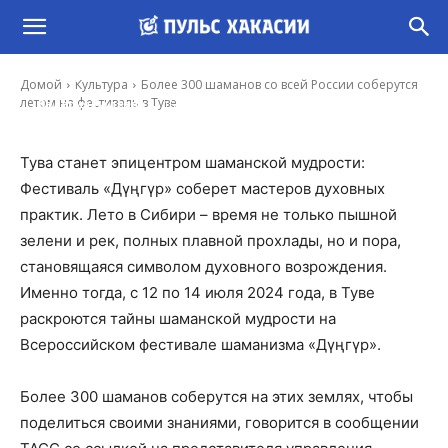
Более 300 шаманов со всей России
соберутся летом на фестиваль в Туве
Домой
Культура
Более 300 шаманов со всей России соберутся
-
летом на фестиваль в Туве
Валерия Радеева
15 Янв, 2024 8:35
Тува станет эпицентром шаманской мудрости:
Фестиваль «Дүңгүр» соберет мастеров духовных
практик. Лето в Сибири – время не только пышной
зелени и рек, полных плавной прохлады, но и пора,
становящаяся символом духовного возрождения.
Именно тогда, с 12 по 14 июля 2024 года, в Туве
раскроются тайны шаманской мудрости на
Всероссийском фестивале шаманизма «Дүңгүр».
Более 300 шаманов соберутся на этих землях, чтобы
поделиться своими знаниями, говорится в сообщении