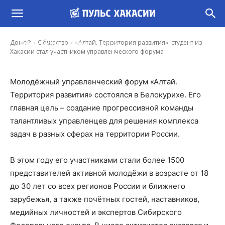
«Алтай. Территория развития»: студент из
Хакасии стал участником управленческого
форума
-
Домой
Общество
«Алтай. Территория развития»: студент из
Ирина Гусева
22 Июн, 2019 10:15
Хакасии стал участником управленческого форума
Молодёжный управленческий форум «Алтай.
Территория развития» состоялся в Белокурихе. Его
главная цель – создание прогрессивной команды
талантливых управленцев для решения комплекса
задач в разных сферах на территории России.
В этом году его участниками стали более 1500
представителей активной молодёжи в возрасте от 18
до 30 лет со всех регионов России и ближнего
зарубежья, а также почётных гостей, наставников,
медийных личностей и экспертов Сибирского