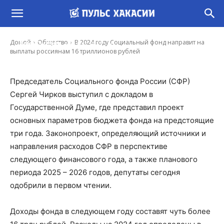
В 2024 году Социальный фонд направит на
выплаты россиянам 16 триллионов рублей
-
Домой
Общество
В 2024 году Социальный фонд направит на
Иона Суслова
30 Окт, 2023 9:00
выплаты россиянам 16 триллионов рублей
Председатель Социального фонда России (СФР)
Сергей Чирков выступил с докладом в
Государственной Думе, где представил проект
основных параметров бюджета фонда на предстоящие
три года. Законопроект, определяющий источники и
направления расходов СФР в перспективе
следующего финансового года, а также планового
периода 2025 – 2026 годов, депутаты сегодня
одобрили в первом чтении.
Доходы фонда в следующем году составят чуть более