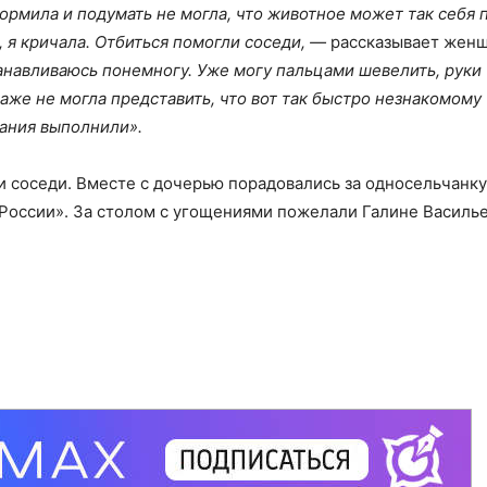
кормила и подумать не могла, что животное может так себя 
, я кричала. Отбиться помогли соседи, —
рассказывает женщ
танавливаюсь понемногу. Уже могу пальцами шевелить, руки
аже не могла представить, что вот так быстро незнакомому
щания выполнили».
 соседи. Вместе с дочерью порадовались за односельчанку 
 России». За столом с угощениями пожелали Галине Василь