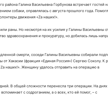
о района Галина Васильевна Горбунова встречает гостей н
ением собаки, оправлялась с августа прошлого года. Помог
олонтеры движения «Za наших!».
или раны. Но несмотря на их усилия у Галины Васильевны о
тво здравоохранения и прокуратуру, но добилась лишь напр
едленной смерти, соседи Галины Васильевны собирали подп
мы от Хакасии (фракция «Единая Россия») Сергею Соколу. К
a наших!». Женщину удалось отправить на операцию в
дней. В общей сложности перенесла три операции. На днях
вспоминает с содроганием, а о всех, кто ей помог, – с