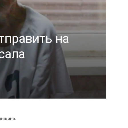
тправить на
сала
енщине.