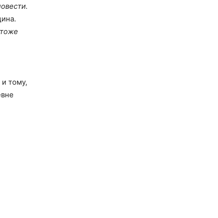
повести.
ина.
 тоже
и тому,
евне