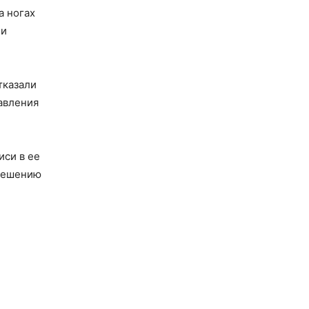
а ногах
ли
тказали
авления
иси в ее
 решению