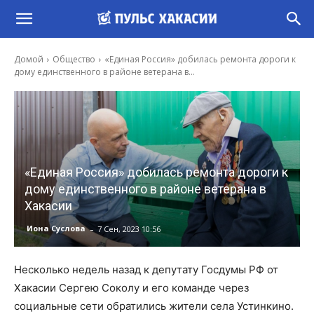
Домой
Общество
«Единая Россия» добилась ремонта дороги к
дому единственного в районе ветерана в...
«Единая Россия» добилась ремонта дороги к
дому единственного в районе ветерана в
Хакасии
-
Иона Суслова
7 Сен, 2023 10:56
Несколько недель назад к депутату Госдумы РФ от
Хакасии Сергею Соколу и его команде через
социальные сети обратились жители села Устинкино.