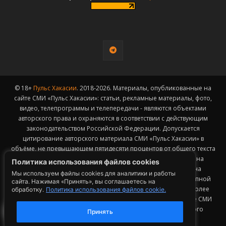
© 18+
Пульс Хакасии
. 2018-2026. Материалы, опубликованные на
сайте СМИ «Пульс Хакасии»: статьи, рекламные материалы, фото,
видео, телепрограммы и телепередачи - являются объектами
авторского права и охраняются в соответствии с действующим
законодательством Российской Федерации. Допускается
цитирование авторского материала СМИ «Пульс Хакасии» в
объёме, не превышающем пятидесяти процентов от общего текста
публикации с обязательным размещением гиперссылки на
Политика использования файлов cookies
страницу заимствования материала. Гиперссылка должна
Мы используем файлы cookies для аналитики и работы
размещаться в тексте цитируемого материала и быть доступной
сайта. Нажимая «Принять», вы соглашаетесь на
для индексации поисковыми системами. Заимствование более
обработку.
Политика использования файлов cookie.
50% общего объема материала, опубликованного на сайте СМИ
«Пульс Хакасии», возможно исключительно с письменного
Принять
согласия Редакции.