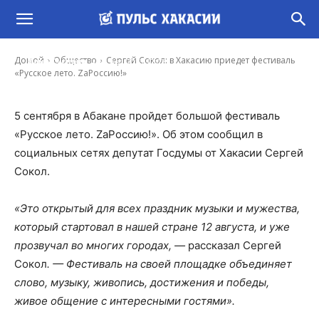
Сергей Сокол: в Хакасию приедет фестиваль
«Русское лето. ZаРоссию!»
-
Домой
Общество
Сергей Сокол: в Хакасию приедет фестиваль
Иона Суслова
28 Авг, 2023 12:07
«Русское лето. ZаРоссию!»
5 сентября в Абакане пройдет большой фестиваль
«Русское лето. ZаРоссию!». Об этом сообщил в
социальных сетях депутат Госдумы от Хакасии Сергей
Сокол.
«Это открытый для всех праздник музыки и мужества,
который стартовал в нашей стране 12 августа, и уже
прозвучал во многих городах, —
рассказал Сергей
Сокол
. — Фестиваль на своей площадке объединяет
слово, музыку, живопись, достижения и победы,
живое общение с интересными гостями».