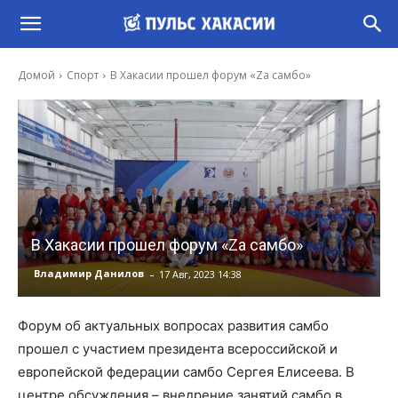
Домой
Спорт
В Хакасии прошел форум «Za самбо»
В Хакасии прошел форум «Za самбо»
-
Владимир Данилов
17 Авг, 2023 14:38
Форум об актуальных вопросах развития самбо
прошел с участием президента всероссийской и
европейской федерации самбо Сергея Елисеева. В
центре обсуждения – внедрение занятий самбо в