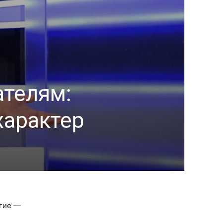
ателям:
характер
угие —