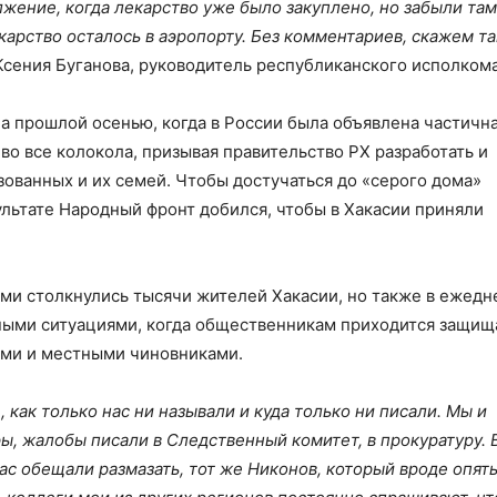
жение, когда лекарство уже было закуплено, но забыли там
арство осталось в аэропорту. Без комментариев, скажем так
Ксения Буганова, руководитель республиканского исполком
а прошлой осенью, когда в России была объявлена частичн
во все колокола, призывая правительство РХ разработать и
ванных и их семей. Чтобы достучаться до «серого дома»
ультате Народный фронт добился, чтобы в Хакасии приняли
ми столкнулись тысячи жителей Хакасии, но также в ежед
ыми ситуациями, когда общественникам приходится защищ
ыми и местными чиновниками.
, как только нас ни называли и куда только ни писали. Мы и
ы, жалобы писали в Следственный комитет, в прокуратуру. 
Нас обещали размазать, тот же Никонов, который вроде опят