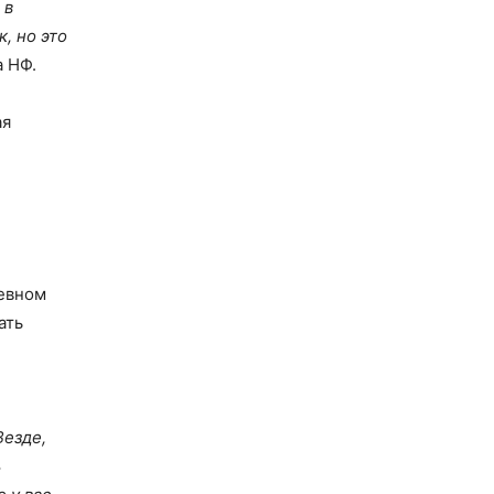
 в
, но это
а НФ.
ая
невном
ать
Везде,
ь