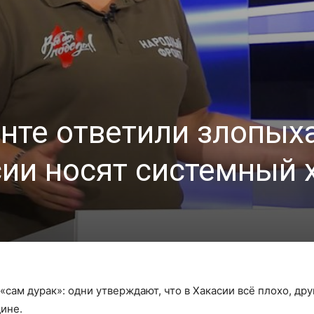
нте ответили злопых
ии носят системный 
сам дурак»: одни утверждают, что в Хакасии всё плохо, др
дине.