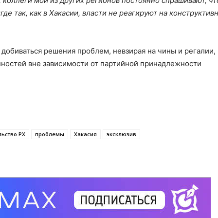
, коллеги мои из других регионов постоянно спрашивают, что
где так, как в Хакасии, власти не реагируют на конструктив
 добиваться решения проблем, невзирая на чины и регалии,
нностей вне зависимости от партийной принадлежности
ьство РХ
проблемы
Хакасия
эксклюзив