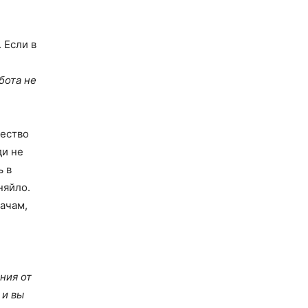
 Если в
бота не
чество
ди не
ь в
няйло.
ачам,
ния от
 и вы