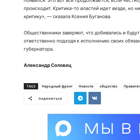
появился. Это вот всё продолжается, если честно
происходит. Критика-то властей идет везде, но ни
критику
», — сказала Ксения Буганова.
Общественники заверяют, что добивались и будут
ответственно подходя к исполнению своих обяза
губернатора.
Александр Соловец
TAGS
Народный фронт
Новости
общество
Правител
поделиться