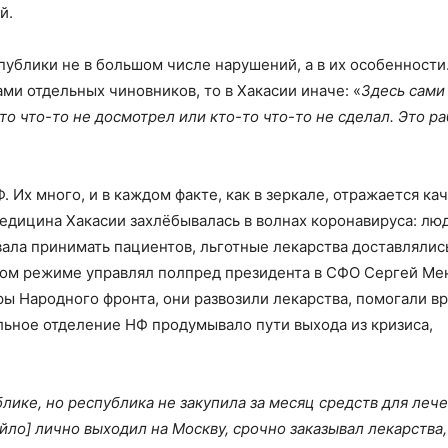
й.
ублики не в большом числе нарушений, а в их особенности.
ми отдельных чиновников, то в Хакасии иначе: «
Здесь сами
о что-то не досмотрел или кто-то что-то не сделал. Это ра
 Их много, и в каждом факте, как в зеркале, отражается ка
медицина Хакасии захлёбывалась в волнах коронавируса: лю
вала принимать пациентов, льготные лекарства доставлялис
чном режиме управлял полпред президента в СФО Сергей Ме
 Народного фронта, они развозили лекарства, помогали вр
ьное отделение НФ продумывало пути выхода из кризиса,
ике, но республика не закупила за месяц средств для лече
йло] лично выходил на Москву, срочно заказывал лекарства,