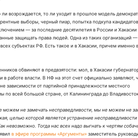
 ли возрождается, то ли уходит в прошлое модель демократ
рентные выборы, черный пиар, попытка подкупа кандидатов
ключением — за последние десятилетия в России и Хакасии
нные защищать права людей. Одна из таких организаций —
сех субъектах РФ. Есть такое и в Хакасии, причем именно 
нников обвиняют в предвзятости: мол, в Хакасии губернато
в работе власти. В НФ на этот счет официально заявляют, 
вне зависимости от партийной принадлежности местного
ы по всей большой стране, от Калининграда до Владивосток
е можем не замечать несправедливости, мы не можем не з
кая, целью которой является устранение несправедливости
ак невозможно. Тогда нас всех надо выгнать к чертям собач
аявил
в эфире программы «Аргументы»
заместитель руковод