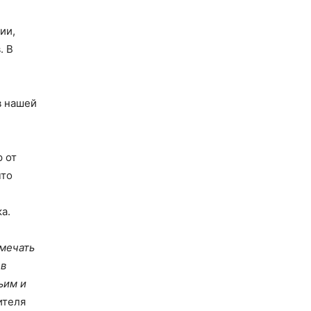
ии,
. В
в нашей
р от
что
а.
амечать
 в
ьим и
ителя