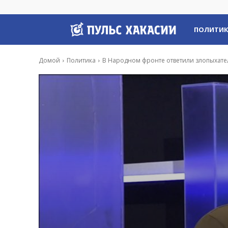
Пульс
ПОЛИТИ
Хакасии
Домой
Политика
В Народном фронте ответили злопыхате