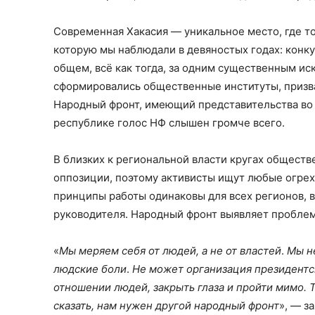
Современная Хакасия — уникальное место, где то
которую мы наблюдали в девяностых годах: конку
общем, всё как тогда, за одним существенным ис
сформировались общественные институты, призва
Народный фронт, имеющий представительства во в
республике голос НФ слышен громче всего.
В близких к региональной власти кругах обществе
оппозиции, поэтому активисты ищут любые огрехи 
принципы работы одинаковы для всех регионов, 
руководителя. Народный фронт выявляет проблем
«
Мы меряем себя от людей, а не от властей
.
Мы н
людские боли
.
Не может организация президентс
отношении людей, закрыть глаза и пройти мимо. Т
сказать, нам нужен другой народный фронт
», — з