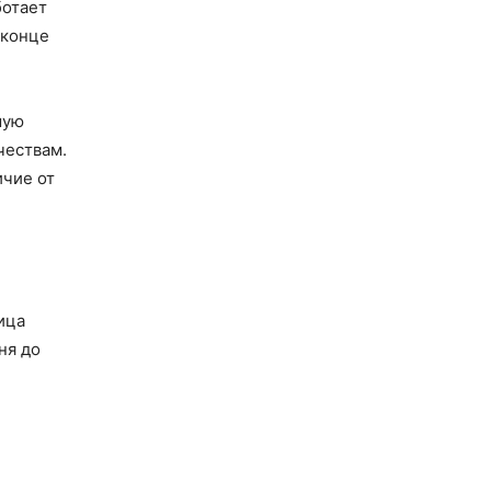
ботает
 конце
мую
чествам.
ичие от
ица
ня до