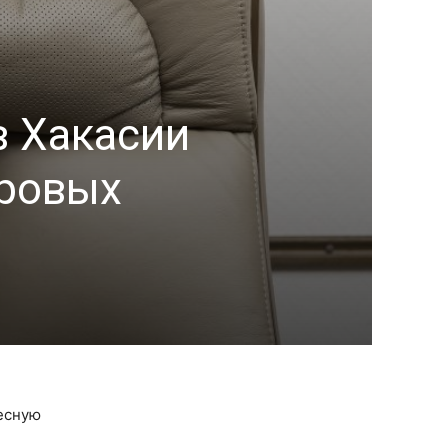
в Хакасии
дровых
ресную