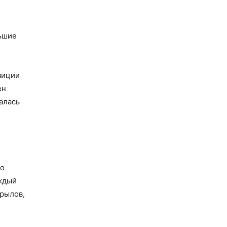
льшие
зиции
ен
алась
ло
аждый
Крылов,