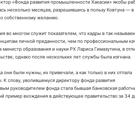
ектор «Фонда развития промышленности Хакасии» якобы ра
сь несколько месяцев, разрешившись в пользу Ковтуна — в
по собственному желанию.
ия во многом служит показателем, что кадры в так называе
инципам личной преданности, чем по профессиональным ка
да министр образования и науки РХ Лариса Гимазутина, в отл
льстве, однако после нескольких лет службы была изгнана.
 они были нужны, их привечали, а как только в них отпала
. К слову, уволившемуся директору фонда развития
вым руководителем фонда стала бывшая банковская работн
ный пример вхождения в действующее правительство за 34 д