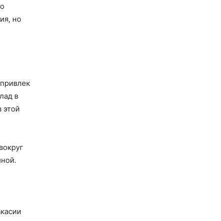
но
ия, но
 привлек
лад в
 этой
вокруг
иной.
акасии