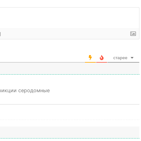
]
старее
фрикции серодомные