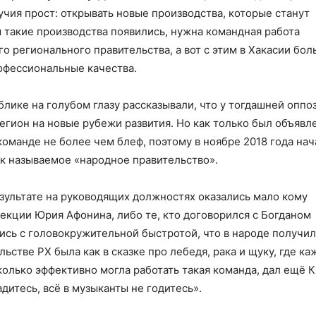
чия прост: открывать новые производства, которые станут
 такие производства появились, нужна командная работа
о регионального правительства, а вот с этим в Хакасии бо
офессиональные качества.
блике на голубом глазу рассказывали, что у тогдашней оппо
егион на новые рубежи развития. Но как только был объявл
команде не более чем блеф, поэтому в ноябре 2018 года нач
ак называемое «народное правительство».
зультате на руководящих должностях оказались мало кому
екции Юрия Афонина, либо те, кто договорился с Богданом
ись с головокружительной быстротой, что в народе получи
льстве РХ была как в сказке про лебедя, рака и щуку, где к
асколько эффективно могла работать такая команда, дал ещё 
адитесь, всё в музыканты не годитесь».