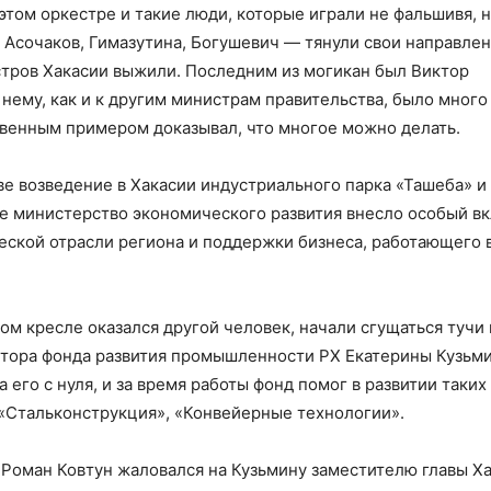
этом оркестре и такие люди, которые играли не фальшивя, 
Асочаков, Гимазутина, Богушевич — тянули свои направлен
стров Хакасии выжили. Последним из могикан был Виктор
 нему, как и к другим министрам правительства, было много
твенным примером доказывал, что многое можно делать.
е возведение в Хакасии индустриального парка «Ташеба» и
е министерство экономического развития внесло особый вк
ской отрасли региона и поддержки бизнеса, работающего в
ом кресле оказался другой человек, начали сгущаться тучи 
ктора фонда развития промышленности РХ Екатерины Кузьм
его с нуля, и за время работы фонд помог в развитии таких
 «Стальконструкция», «Конвейерные технологии».
Роман Ковтун жаловался на Кузьмину заместителю главы Х