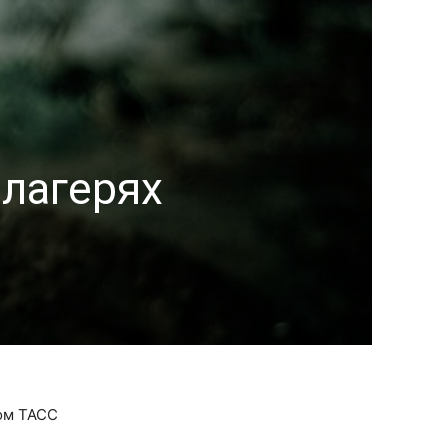
 лагерях
том ТАСС