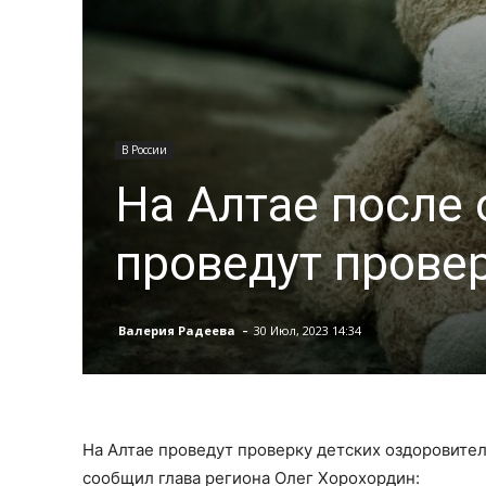
В России
На Алтае после 
проведут прове
-
Валерия Радеева
30 Июл, 2023 14:34
На Алтае проведут проверку детских оздоровител
сообщил глава региона Олег Хорохордин: