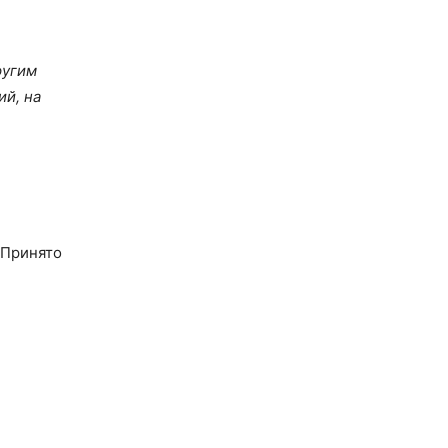
ругим
й, на
 Принято