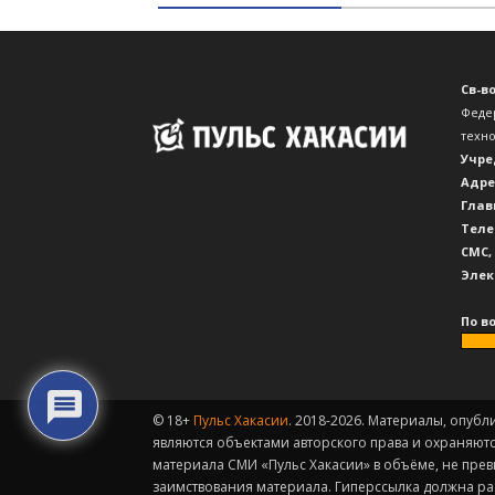
Св-в
Феде
техн
Учре
Адре
Глав
Теле
CМС,
Элек
По в
© 18+
Пульс Хакасии
. 2018-2026. Материалы, опубл
являются объектами авторского права и охраняют
материала СМИ «Пульс Хакасии» в объёме, не пре
заимствования материала. Гиперссылка должна ра