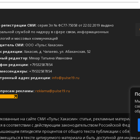
о регистрации СМИ:
серия Эл № ФС77-75058 от 22.02.2019 выдано
ральной службой по надзору в сфере связи, информационных
ологий и массовых коммуникаций
дитель СМИ:
ООО «Пульс Хакасии»
с редакции:
Хакасия, д. Чапаево, ул. Абаканская, 52
ный редактор:
Мяхар Татьяна Ивановна
фон редакции:
+79532587854
 мессенджеры:
+79532587854
тронный адрес редакции:
info@pulse19.ru
опросам рекламы:
reklama@pulse19.ru
По
Мы
са
об
икованные на сайте СМИ «Пульс Хакасии»: статьи, рекламные материалы, 
ся в соответствии с действующим законодательством Российской Федерац
вышающем пятидесяти процентов от общего текста публикации с обязат
змещаться в тексте цитируемого материала и быть доступной для индек