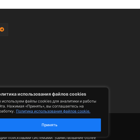
литика использования файлов cookies
 используем файлы cookies для аналитики и работы
йта. Нажимая «Принять», вы соглашаетесь на
работку.
Политика использования файлов cookie.
фото, видео, телепрограммы и телепередачи -
Принять
ии. Допускается цитирование авторского
ельным размещением гиперссылки на страницу
сации поисковыми системами. Заимствование более