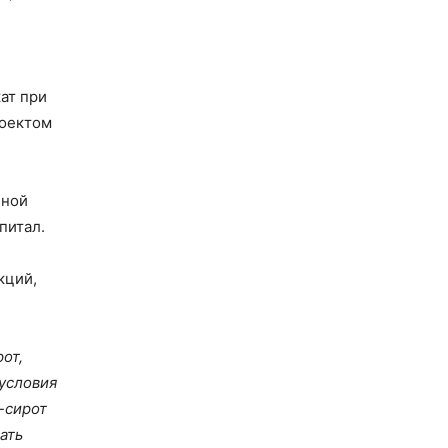
ат при
роектом
нной
питал.
кций,
от,
 условия
-сирот
ать