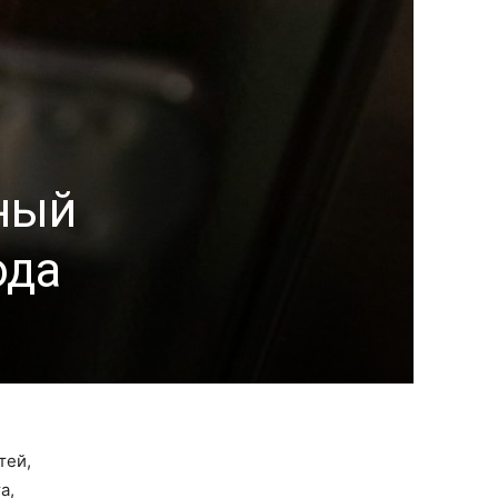
ный
ода
тей,
а,