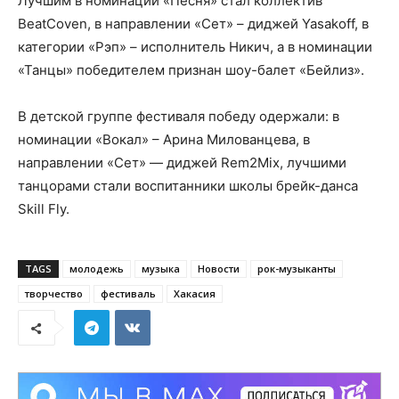
Лучшим в номинации «Песня» стал коллектив
BeatCoven, в направлении «Сет» – диджей Yasakoff, в
категории «Рэп» – исполнитель Никич, а в номинации
«Танцы» победителем признан шоу-балет «Бейлиз».
В детской группе фестиваля победу одержали: в
номинации «Вокал» – Арина Милованцева, в
направлении «Сет» — диджей Rem2Mix, лучшими
танцорами стали воспитанники школы брейк-данса
Skill Fly.
TAGS
молодежь
музыка
Новости
рок-музыканты
творчество
фестиваль
Хакасия