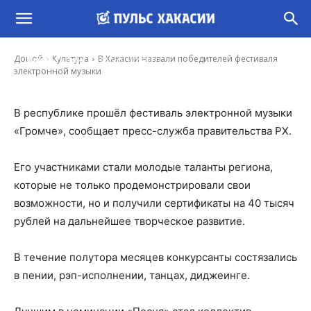
В Хакасии назвали победителей фестиваля
электронной музыки
-
Домой
Культура
В Хакасии назвали победителей фестиваля
Ирина Гусева
16 Июл, 2023 9:00
электронной музыки
В республике прошёл фестиваль электронной музыки
«Громче», сообщает пресс-служба правительства РХ.
Его участниками стали молодые таланты региона,
которые не только продемонстрировали свои
возможности, но и получили сертификаты на 40 тысяч
рублей на дальнейшее творческое развитие.
В течение полутора месяцев конкурсанты состязались
в пении, рэп-исполнении, танцах, диджеинге.